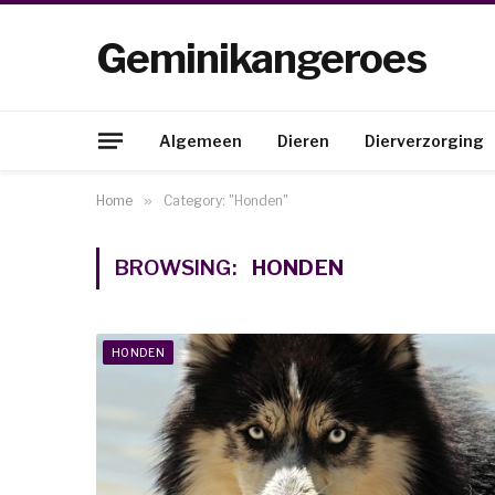
Geminikangeroes
Algemeen
Dieren
Dierverzorging
Home
»
Category: "Honden"
BROWSING:
HONDEN
HONDEN